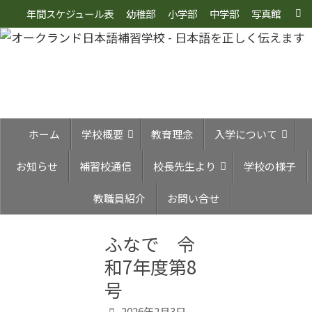
コ
年間スケジュール表
幼稚部
小学部
中学部
写真館
検
ン
索
テ
ン
ツ
へ
ス
コ
ホーム
学校概要
教育理念
入学について
ン
キ
テ
ッ
お知らせ
補習校通信
校長先生より
学校の様子
ン
プ
ツ
へ
教職員紹介
お問い合せ
ス
キ
ふなで 令
ッ
プ
和7年度第8
号
2026年2月3日