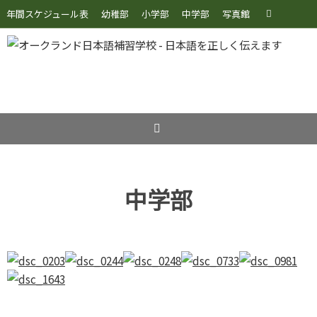
コ
検
年間スケジュール表
幼稚部
小学部
中学部
写真館
検
ン
索:
索
テ
ン
ツ
へ
ス
キ
ッ
プ
中学部