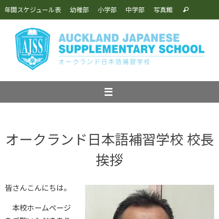
コ
検
年間スケジュール表
幼稚部
小学部
中学部
写真館
検
ン
索:
索
テ
ン
ツ
へ
ス
キ
ッ
プ
オークランド日本語補習学校 校長
挨拶
皆さんこんにちは。
本校ホームページ