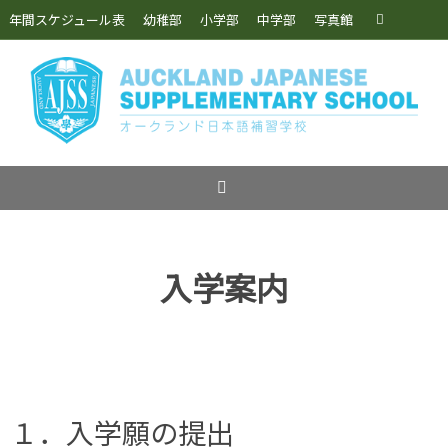
コ
検
年間スケジュール表
幼稚部
小学部
中学部
写真館
検
ン
索:
索
テ
ン
ツ
へ
ス
キ
ッ
プ
入学案内
１．入学願の提出