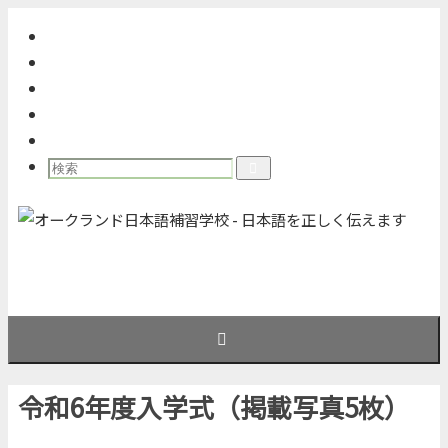
コ
年間スケジュール表
ン
幼稚部
テ
小学部
ン
中学部
ツ
写真館
へ
検
検
ス
索
索:
キ
ッ
プ
令和6年度入学式（掲載写真5枚）