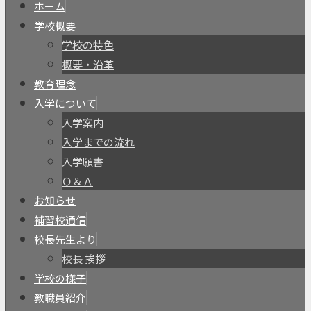
ホーム
学校概要
学校の特色
概要・沿革
教育理念
入学について
入学案内
入学までの流れ
入学願書
Ｑ＆Ａ
お知らせ
補習校通信
校長先生より
校長 挨拶
学校の様子
教職員紹介