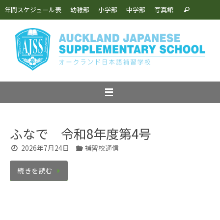
コ
検
年間スケジュール表
幼稚部
小学部
中学部
写真館
検
ン
索:
索
テ
ン
ツ
へ
ス
キ
ッ
プ
ふなで 令和8年度第4号
2026年7月24日
補習校通信
続きを読む